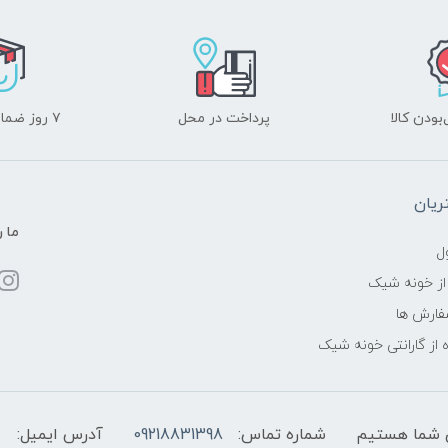
ودن کالا
پرداخت در محل
۷ روز ضمانت بازگشت
یان
ما ر
ل
از خونه شیک
فارش ها
 از گارانتی خونه شیک
شماره تماس:
09218831398
آدرس ایمیل: