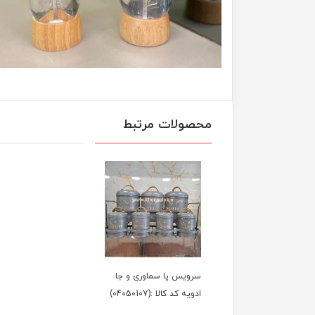
محصولات مرتبط
سرویس پا سماوری و جا
ادویه کد کالا :(04050107)