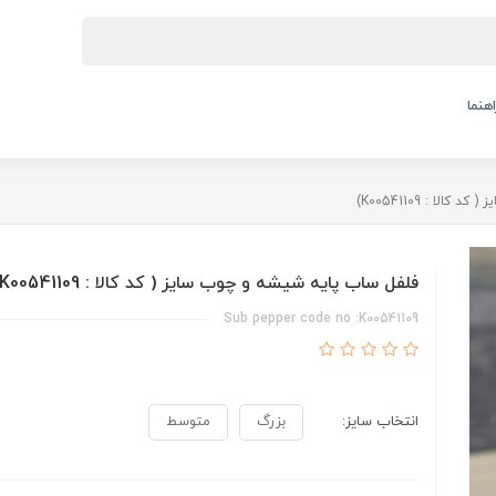
اهنما
ا : K00541109)
فلفل ساب پایه شیشه و چوب سایز ( کد کالا : K00541109)
Sub pepper code no :K00541109
انتخاب سایز:
بزرگ
متوسط