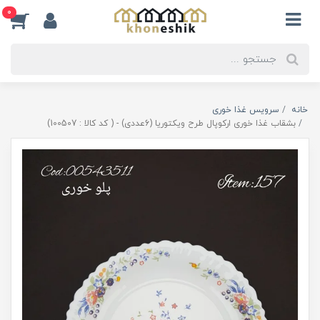
0
خانه
سرویس غذا خوری
بشقاب غذا خوری ارکوپال طرح ویکتوریا (6عددی) - ( کد کالا : 100507)