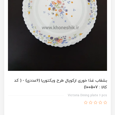
بشقاب غذا خوری ارکوپال طرح ویکتوریا (6عددی) - ( کد
کالا : 100507)
Victoria Dining plate 6 pcs