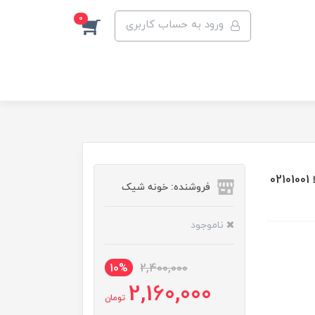
0
ورود به حساب کاربری
آب مرکبات گیری 200 وات ولتون مدل WOR127 ( کد کالا 02101001
فروشنده: خونه شیک
ناموجود
10%
2,400,000
2,160,000
تومان