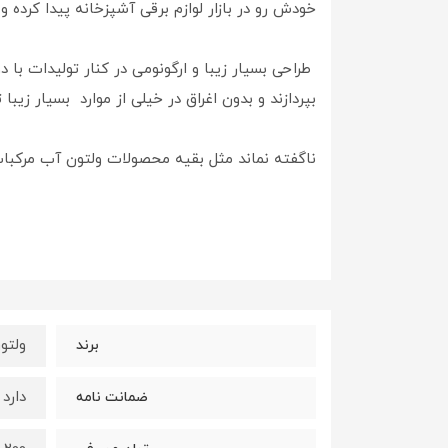
خودش رو در بازار لوازم برقی آشپزخانه پیدا کرده و
طراحی بسیار زیبا و ارگونومی در کنار تولیدات با 
بپردازند و بدون اغراق در خیلی از موارد بسیار زیبا
ناگفته نماند مثل بقیه محصولات ولتون آب مرکبات گیری 200 وات ولتون مدل WOR127 هم شامل گارانتی 18 ماهه شر
ولتون ( N
برند
دارد - 18 ماهه شرک
ضمانت نامه