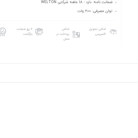
ضمانت نامه: دارد - 18 ماهه شرکتی WELTON
توان مصرفی: 200 وات
امکان تحویل
امکان
۷ روز ضمانت
اکسپرس
پرداخت در
بازگشت
محل