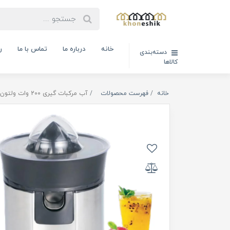
خانه
درباره ما
تماس با ما
ر
دسته‌بندی
کالاها
خانه
فهرست محصولات
آب مرکبات گیری 200 وات ولتون مدل WOR127 ( کد کالا 02101001 )