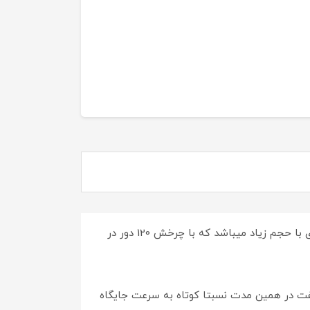
آب مرکبات گیری 200 وات ولتون مدل WOR127 با طراحی بسیار زیبا و بدنه ی استیل محصولی بسیار کاربردی برای آب گیری با حجم زیاد میباشد که با چرخش 120 دور در
ه گفت در همین مدت نسبتا کوتاه به سرعت جایگاه