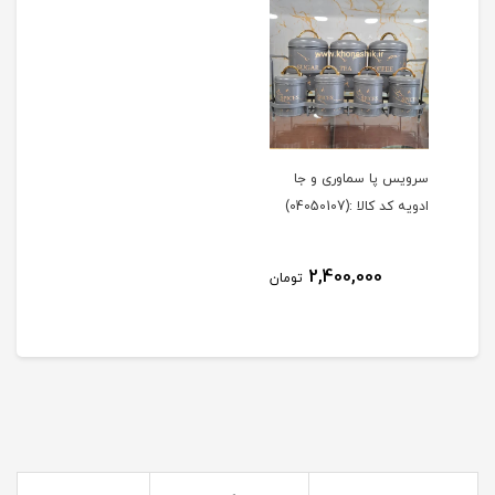
سرویس پا سماوری و جا
ادویه کد کالا :(04050107)
2,400,000
تومان