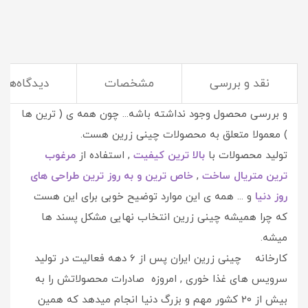
نقد و بررسی
مشخصات
دیدگاه‌ها
وقتی پای چینی زرین وسط باشه شاید احتیاج زیادی به نقد
و بررسی محصول وجود نداشته باشه... چون همه ی ( ترین ها
) معمولا متعلق به محصولات چینی زرین هست.
تولید محصولات با
بالا ترین کیفیت
, استفاده از
م
رغوب
ترین
متریال ساخت
,
خاص ترین و به روز ترین طراحی های
روز دنیا
و ... همه ی این موارد توضیح خوبی برای این هست
که چرا همیشه چینی زرین انتخاب نهایی مشکل پسند ها
میشه.
کارخانه چینی زرین ایران پس از 6 دهه فعالیت در تولید
سرویس های غذا خوری , امروزه صادرات محصولاتش را به
بیش از 20 کشور مهم و بزرگ دنیا انجام میدهد که همین