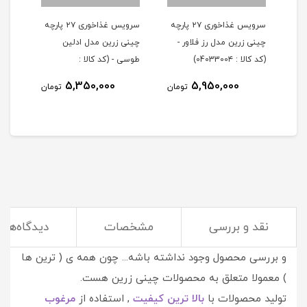
سرویس غذاخوری ۲۷ پارچه
سرویس غذاخوری ۲۷ پارچه
چینی زرین مدل رز فلاور -
چینی زرین مدل ادلین
(کد کالا : 0403300۴)
طوسی - (کد کالا :
04033002)
5,350,000
5,950,000
تومان
تومان
نقد و بررسی
مشخصات
دیدگاه‌ها
وقتی پای چینی زرین وسط باشه شاید احتیاج زیادی به نقد
و بررسی محصول وجود نداشته باشه... چون همه ی ( ترین ها
) معمولا متعلق به محصولات چینی زرین هست.
تولید محصولات با
بالا ترین کیفیت
, استفاده از
مرغوب