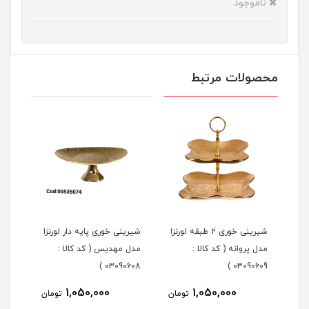
ناموجود
محصولات مرتبط
شیرینی خوری 2 طبقه لورنزا
شیرینی خوری پایه دار لورنزا
مدل پروانه ( کد کالا :
مدل مهدیس ( کد کالا :
مدل 
101 )
03090608 )
03090609 )
1,050,000
1,050,000
مان
تومان
تومان