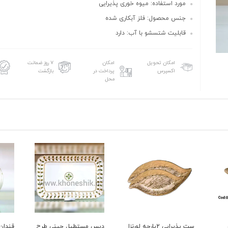
مورد استفاده: میوه خوری پذیرایی
جنس محصول: فلز آبکاری شده
قابلیت شتسشو با آب: دارد
امکان تحویل
امکان
۷ روز ضمانت
اکسپرس
پرداخت در
بازگشت
محل
ست پذیرایی 2پارچه لورنزا
دیس مستطیل چینی طرح
قندان