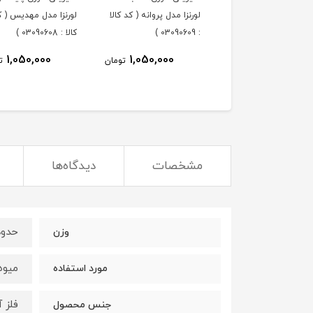
پروانه ( کد کالا : 03090610
لورنزا مدل پروانه ( کد کالا
لورنزا مدل مهدیس ( ک
: 03090609 )
کالا : 03090608 )
1,050,000
1,050,000
1,050,000
تومان
تومان
ت
مشخصات
دیدگاه‌ها
حدود 1000 
وزن
میوه
مورد استفاده
فلز 
جنس محصول