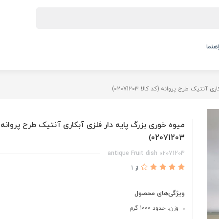
اهنما
نتیک طرح پروانه (کد کالا 02071203)
میوه خوری بزرگ پایه دار فلزی آبکاری آنتیک طرح پروانه (
02071203)
02071203 antique Fruit dish
از 1
ویژگی‌های محصول
وزن: حدود 1000 گرم