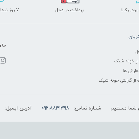
ودن کالا
پرداخت در محل
۷ روز ضمانت بازگشت
یان
ما ر
ل
از خونه شیک
فارش ها
 از گارانتی خونه شیک
شماره تماس:
09218831398
آدرس ایمیل: