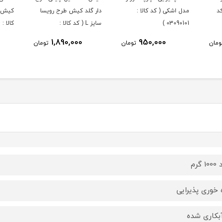
د
مدل اشکی ( کد کالا :
دار گلد کیش طرح رویسا
کیش ط
03090101 )
سایز L ( کد کالا :
کالا : 03071434 )
03071451 )
1,890,000
950,000
ومان
تومان
تومان
گرم
 خوری پذیرایی
آبکاری شده