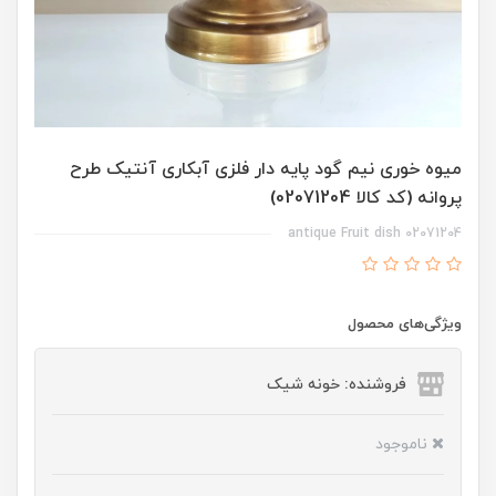
میوه خوری نیم گود پایه دار فلزی آبکاری آنتیک طرح
پروانه (کد کالا 02071204)
02071204 antique Fruit dish
ویژگی‌های محصول
فروشنده: خونه شیک
ناموجود