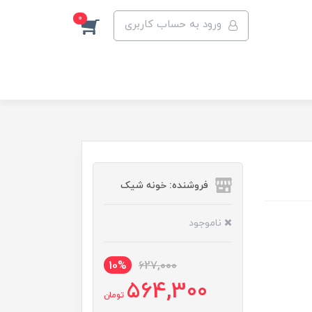
0
ورود به حساب کاربری
فروشنده: خونه شیک
ناموجود
10%
627,000
564,300
تومان