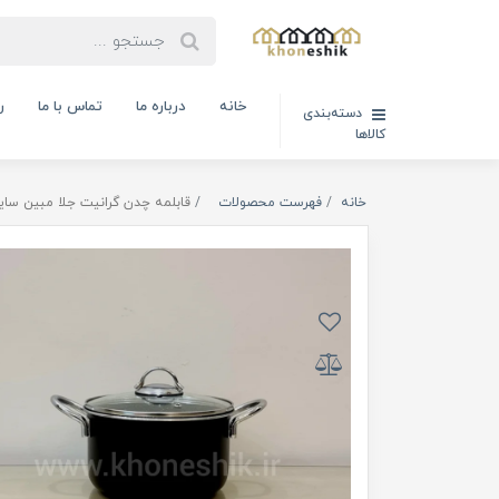
خانه
درباره ما
تماس با ما
ر
دسته‌بندی
کالاها
خانه
فهرست محصولات
قابلمه چدن گرانیت جلا مبین سایز 22 ( کد : 02092014