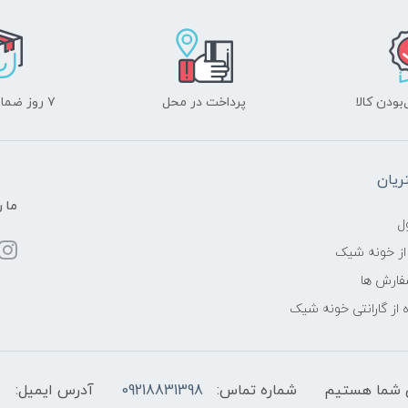
ودن کالا
پرداخت در محل
۷ روز ضمانت بازگشت
یان
ما ر
ل
از خونه شیک
فارش ها
 از گارانتی خونه شیک
شماره تماس:
09218831398
آدرس ایمیل: