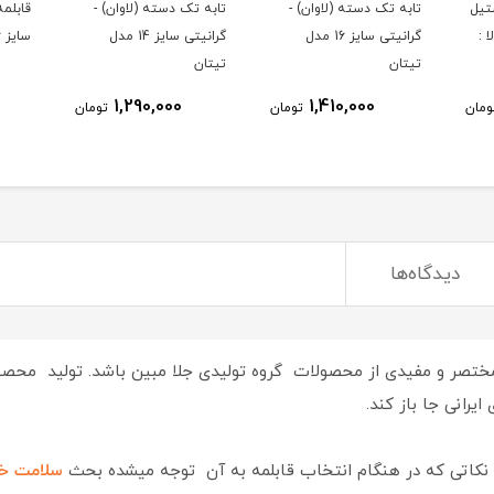
تیل
تابه تک دسته (لاوان) -
تابه تک دسته (لاوان) -
قابلمه
 کالا :
گرانیتی سایز 16 مدل
گرانیتی سایز 14 مدل
سایز 36 مدل تیتان
تیتان
تیتان
1,290,000
1,410,000
ومان
تومان
تومان
دیدگاه‌ها
تصر و مفیدی از محصولات گروه تولیدی جلا مبین باشد. تولید محصولا
یرانی جا باز کند.
 نکاتی که در هنگام انتخاب قابلمه به آن توجه میشده بحث
سلامت خا