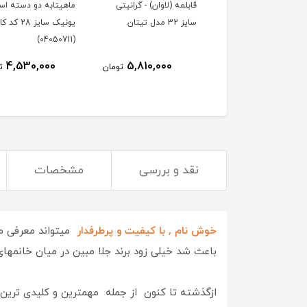
مه تیارا - گرانیتی سایز
قابلمه (لاوان) - گرانیتی
ماهیتابه دو دسته اس
سایز 32 مدل تیتان
یونیک سایز 28 کد
(04050711)
4,530,000
5,810,000
2,200,000
تومان
تومان
ت
نقد و بررسی
مشخصات
خوش نام , با کیفیت و پرطرفدار
میتواند معرفی مخ
باعث شد خیلی زود برند جلا مبین در میان خانمهای ا
ازگذشته تا کنون از جمله مهمترین و کلیدی ترین