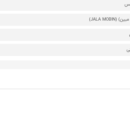
کس
ن) (JALA MOBIN)
ی