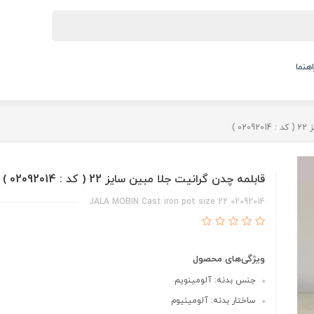
اهنما
 )
قابلمه چدن گرانیت جلا مبین سایز 22 ( کد : 02092014 )
02092014 JALA MOBIN Cast iron pot size 22
ویژگی‌های محصول
جنس بدنه: آلومینویم
ساختار بدنه: آلومینیوم