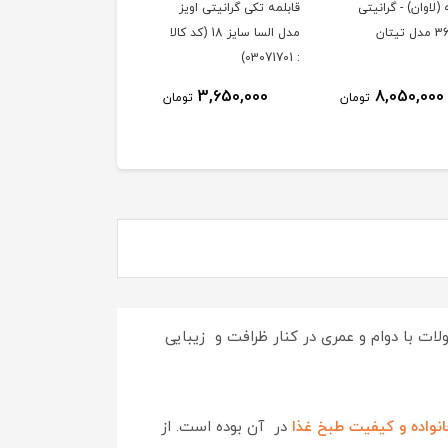
 (لاوان) - گرانیتی
قابلمه تکی گرانیتی اویز
تابه تک دسته (لاوان) -
مدل السا سایز 18 (کد کالا
گرانیتی سایز 28 مدل
: 03071701)
تیتان
2,690,000
3,650,000
8,050,000
تومان
تومان
توم
ت با دوام و عمری در کنار ظرافت و زیبایی
نواده و کیفیت طبخ غذا
در آن بوده است. از