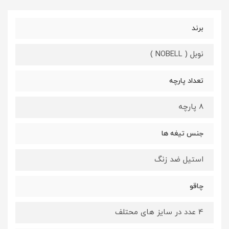
برند
نوبل ( NOBELL )
تعداد پارچه
8 پارچه
جنس تیغه ها
استیل ضد زنگ
چاقو
4 عدد در سایز های محتلف