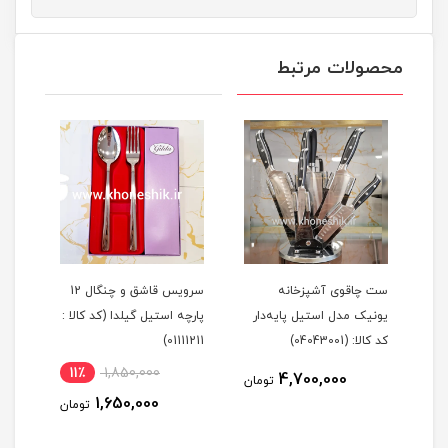
محصولات مرتبط
یک
ست چاقوی آشپزخانه
سرویس قاشق و چنگال 12
یونیک مدل استیل پایه‌دار
پارچه استیل گیلدا (کد کالا :
کد کالا: (04043001)
01111211)
11٪
1,850,000
4,700,000
مان
تومان
1,650,000
تومان