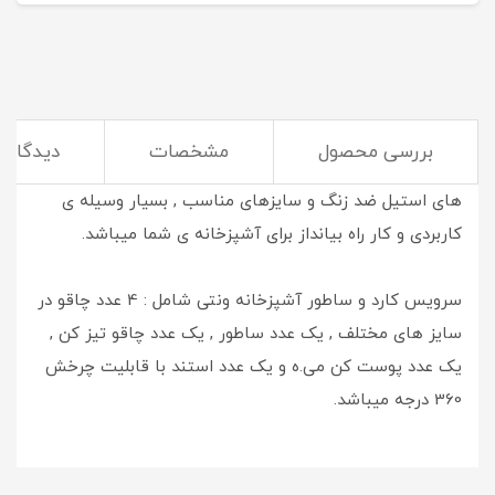
بررسی محصول
مشخصات
دیدگاه‌ه
سرویس کارد و ساطور آشپزخانه نوبل با استفاده از تیغه
های استیل ضد زنگ و سایزهای مناسب , بسیار وسیله ی
کاربردی و کار راه بیانداز برای آشپزخانه ی شما میباشد.
سرویس کارد و ساطور آشپزخانه ونتی شامل : 4 عدد چاقو در
سایز های مختلف , یک عدد ساطور , یک عدد چاقو تیز کن ,
یک عدد پوست کن می.ه و یک عدد استند با قابلیت چرخش
360 درجه میباشد.