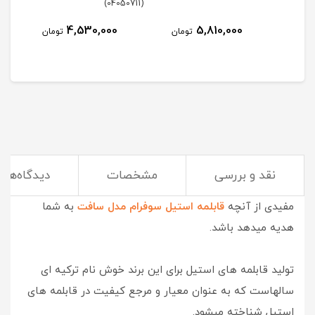
(04050711)
4,530,000
5,810,000
مان
تومان
تومان
نقد و بررسی
مشخصات
دیدگاه‌ها
شفاف , زیبا , با کیفیت و با شکوه شاید توضیح مختصر و
مفیدی از آنچه
قابلمه استیل سوفرام مدل سافت
به شما
هدیه میدهد باشد.
تولید قابلمه های استیل برای این برند خوش نام ترکیه ای
سالهاست که به عنوان معیار و مرجع کیفیت در قابلمه های
استیل شناخته میشود.