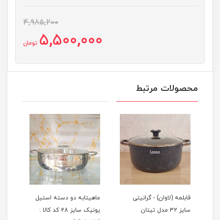
4,985,200
5,500,000
تومان
محصولات مرتبط
ز
قابلمه (لاوان) - گرانیتی
ماهیتابه دو دسته استیل
تابه
سایز 32 مدل تیتان
یونیک سایز 28 کد کالا :
گرانیتی 