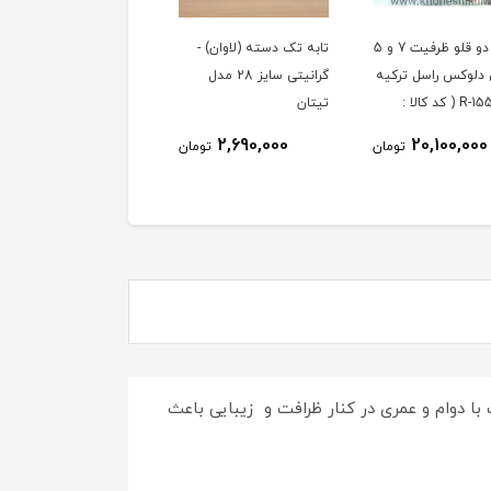
زودپز دو قلو ظرفیت 7 و 5
تابه تک دسته (لاوان) -
تابه تک دسته (لاوان) -
 دلوکس راسل ترکیه
گرانیتی سایز 28 مدل
گرانیتی سایز 24 مدل
مدل R-155 ( کد کالا :
تیتان
تیتان
1
2,210,000
2,690,000
20,100,000
تومان
تومان
توم
 دوام و عمری در کنار ظرافت و زیبایی باعث