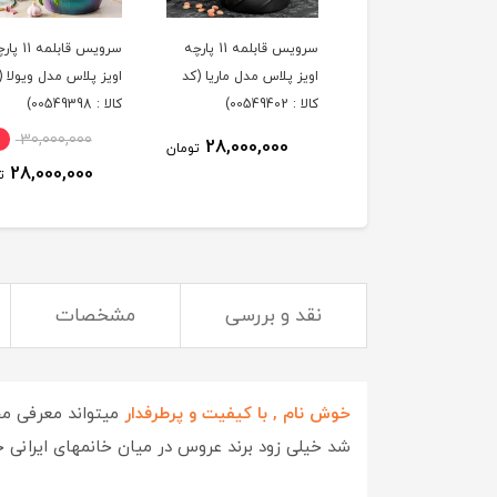
لمه تکی گرانیتی اویز
سرویس قابلمه 11 پارچه
سرویس قابلمه 1
مدل السا سایز 18 (کد کالا
اویز پلاس مدل ماریا (کد
اویز پلاس مدل ویولا (
کالا : 00549402)
کالا : 00549398)
30,000,000
28,000,000
3,650,000
تومان
تومان
28,000,000
ت
نقد و بررسی
مشخصات
خوش نام , با کیفیت و پرطرفدار
میتواند معرفی م
شد خیلی زود برند عروس در میان خانمهای ایرانی جا