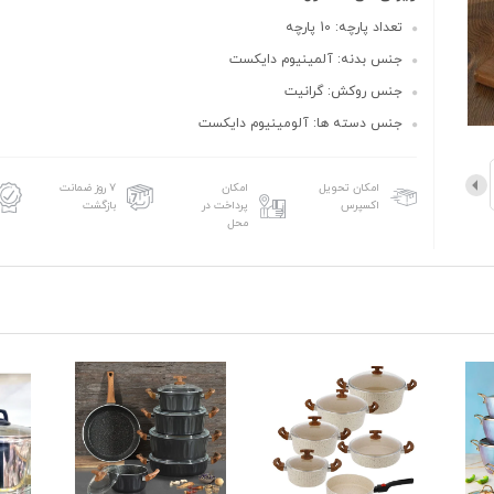
تعداد پارچه: 10 پارچه
جنس بدنه: آلمینیوم دایکست
جنس روکش: گرانیت
جنس دسته ها: آلومینیوم دایکست
امکان تحویل
امکان
۷ روز ضمانت
اکسپرس
پرداخت در
بازگشت
محل