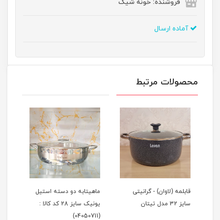
فروشنده: خونه شیک
آماده ارسال
محصولات مرتبط
ز
قابلمه (لاوان) - گرانیتی
ماهیتابه دو دسته استیل
تابه
سایز 32 مدل تیتان
یونیک سایز 28 کد کالا :
گرانیتی 
(04050711)