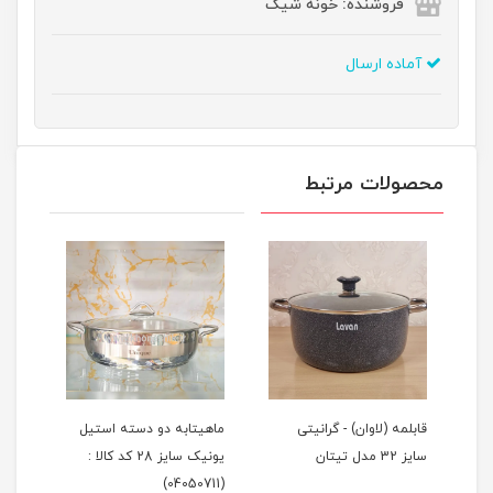
فروشنده: خونه شیک
آماده ارسال
محصولات مرتبط
ز
قابلمه (لاوان) - گرانیتی
ماهیتابه دو دسته استیل
تابه
سایز 32 مدل تیتان
یونیک سایز 28 کد کالا :
گرانیتی 
(04050711)