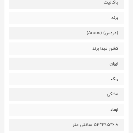
باکالیت
برند
(عروس) (Aroos)
کشور مبدا برند
ایران
رنگ
مشکی
ابعاد
۶.۸*۲۹.۵*۵۴ سانتی متر