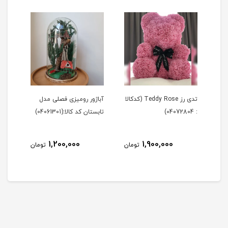
Tedd (کدکالا
تدی رز Teddy Rose (کدکالا
آباژور رومیزی فصلی مدل
آباژ
: 04072804)
تابستان کد کالا:(04061301)
زمستان 
1,200,000
1,900,000
مان
تومان
تومان