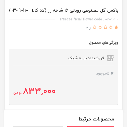
باکس گل مصنوعی روبانی 16 شاخه رز (کد کالا : 03090110)
artiroze ficial flower code : 03090110
از 2
ویژگی‌های محصول
فروشنده: خونه شیک
ناموجود
833,000
تومان
محصولات مرتبط