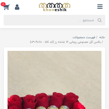
0
خانه
فهرست محصولات
باکس گل مصنوعی روبانی 16 شاخه رز (کد کالا : 03090110)