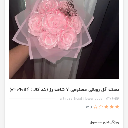
دسته گل روبانی مصنوعی 7 شاخه رز (کد کالا : 03090114)
artiroze ficial flower code : 03090114
از 17
ویژگی‌های محصول