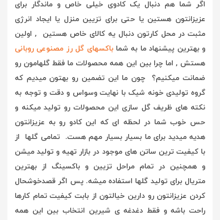
اگر شما هم دنبال یک کادوی خیلی خاص و ماندگار برای
عزیزانتون هستین یا حتی برای تزیین منزل یا ایجاد انرژی
مثبت در محل کارتون دنبال یه کالای خاص هستین , اولین
و بهترین پیشنهاد ما به شما
باکسهای گل رز مصنوعی روبانی
هستش , ا
ما چرا بین این همه محصولات ما فقط گلهامون رو
ضمانت میکنیم؟ چون ما این تضمین رو بهتون میدیم که
گروه تولیدی خونه شیک با نهایت وسواس و دقت و توجه به
نکته های ظریف گل سازی این محصولات رو تولید میکنه و
حس خوب شما در لحظه ای که این کادو رو به عزیزانتون
هدیه میدید برای ما بسیار بسیار مهم هست. تمامی گلها از
با کیفیت ترین ساتن های موجود در بازار تهیه و تولید میشن
و همچنین در تمام مراحل تزیین و باکسینگ از بهترین
متریال برای تولید گلها استفاده میشه. پس اگر قصدخوشحال
کردن عزیزانتون رو دارین خیالتون از بابت کیفیت تمام کارها
راحت باشه و فقط دغدغه ی شیرین انتخاب بین این همه