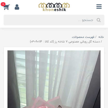
0
خانه
فهرست محصولات
دسته گل روبانی مصنوعی 7 شاخه رز (کد کالا : 03090114)