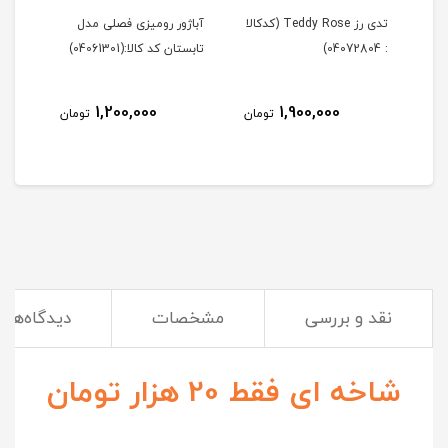
Tedd (کدکالا
تدی رز Teddy Rose (کدکالا
آباژور رومیزی فصلی مدل
آباژ
: 04072804)
تابستان کد کالا:(04061301)
زمستان 
1,200,000
1,900,000
مان
تومان
تومان
نقد و بررسی
مشخصات
دیدگاه‌ها
شاخه ای فقط 20 هزار تومان