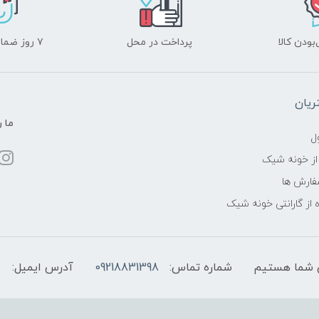
ودن کالا
پرداخت در محل
۷ روز ضمانت بازگشت
یان
ما ر
ل
از خونه شیک
فارش ها
 از گارانتی خونه شیک
شماره تماس:
09218831398
آدرس ایمیل: