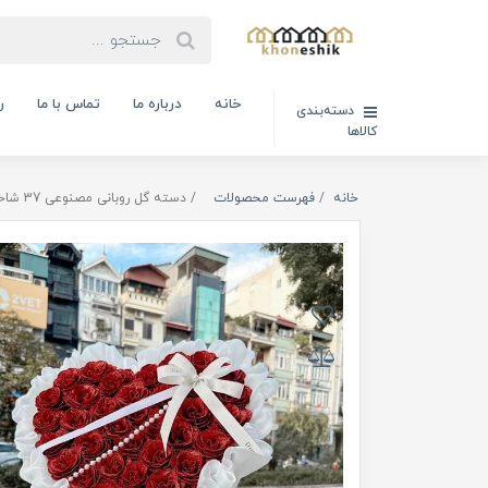
خانه
درباره ما
تماس با ما
ر
دسته‌بندی
کالاها
خانه
فهرست محصولات
دسته گل روبانی مصنوعی 37 شاخه رز (کد کالا : 03090118)