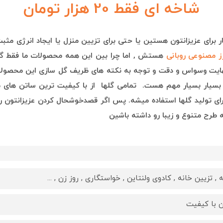
شاخه ای فقط 20 هزار تومان
 برای عزیزانتون هستین یا حتی برای تزیین منزل یا ایجاد انرژی مث
ز مصنوعی روبانی
هستش , ا
ما چرا بین این همه محصولات ما فقط 
نهایت وسواس و دقت و توجه به نکته های ظریف گل سازی این محصول
ما بسیار بسیار مهم هست. تمامی گلها از با کیفیت ترین ساتن های م
رای تولید گلها استفاده میشه. پس اگر قصدخوشحال کردن عزیزانتون رو
طرح متنوع و زیبا رو داشته باشین
, تزیین خانه , کادوی ولنتاین , خواستگاری , روز زن , ...
 با کیفیت