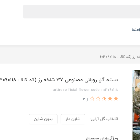
اهنما
دسته گل روبانی مصنوعی 37 شاخه رز (کد کالا : 03090118)
artiroze ficial flower code : 03090118
از 2
انتخاب گل آرایی:
شاین دار
بدون شاین
ویژگی‌های محصول