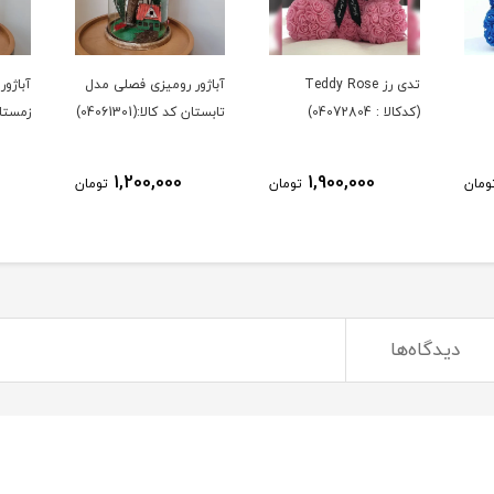
تدی رز Teddy Rose
آباژور رومیزی فصلی مدل
آباژو
(کدکالا : 04072804)
تابستان کد کالا:(04061301)
زمستان کد
1,200,000
1,900,000
ومان
تومان
تومان
دیدگاه‌ها