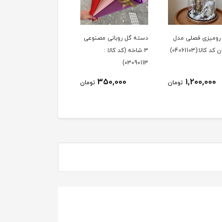
ر رومیزی فصلی مدل
دسته گل روبانی مصنوعی
 کالا:(04061103)
3 شاخه (کد کالا :
03090113)
350,000
1,200,000
تومان
تومان