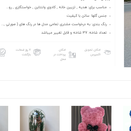
مناسب برای: هدیه , تزیین خانه , کادوی ولنتاین , خواستگاری , رو...
جنس گلها: ساتن با کیفیت
رنگ بندی: به درخواست مشتری تمامی مدل ها در رنگ های ( صورتی ,...
تعداد شاخه: 37 شاخه و قابل تغییر میباشد
امکان تحویل
امکان
۷ روز ضمانت
اکسپرس
پرداخت در
بازگشت
محل