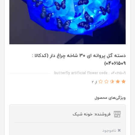
دسته گل پروانه ای 30 شاخه چراغ دار (کدکالا :
04061509)
butterfly artificial flower code : 04061509
از 2
ویژگی‌های محصول
فروشنده: خونه شیک
ناموجود