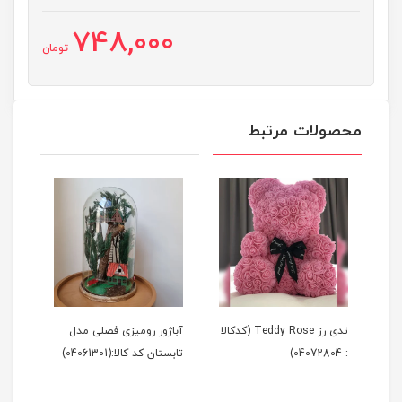
748,000
تومان
محصولات مرتبط
Tedd (کدکالا
تدی رز Teddy Rose (کدکالا
آباژور رومیزی فصلی مدل
آباژ
: 04072804)
تابستان کد کالا:(04061301)
زمستان 