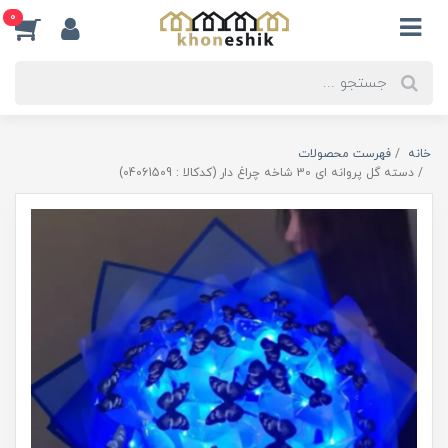
0
خانه
فهرست محصولات
دسته گل پروانه ای 30 شاخه چراغ دار (کدکالا : 04061509)