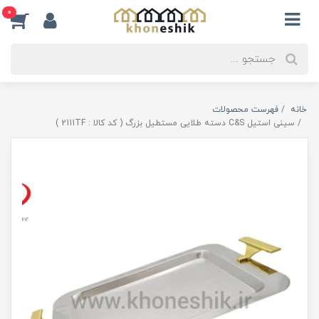
0
خانه
فهرست محصولات
سینی استیل C&S دسته طلایی مستطیل بزرگ ( کد کالا : 2111TF )