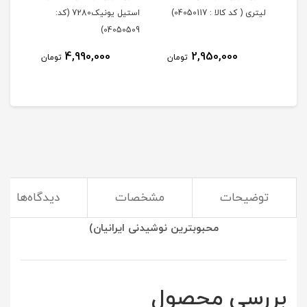
لیتری ( کد کالا : 04050117)
استیل یونیک7280 (کد:
لیتر
405)
04050509)
4,990,000
2,950,000
مان
تومان
تومان
توضیحات
مشخصات
دیدگاه‌ها
(استفاده از کتری و قوری بهترین راه برای درست کردن
محبوبترین نوشیدنی ایرانیان)
بررسی محصول