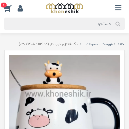
0
خانه
فهرست محصولات
ماگ فانتزی درب دار (کد کالا : 03071405)