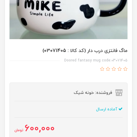
ماگ فانتزی درب دار (کد کالا : 03071405)
Doored fantasy mug code:03071405
فروشنده: خونه شیک
آماده ارسال
600,000
تومان