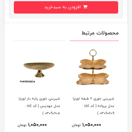
افزودن به سبدخرید
محصولات مرتبط
شیرینی خوری 2 طبقه لورنزا
شیرینی خوری پایه دار لورنزا
مدل پروانه ( کد کالا :
مدل مهدیس ( کد کالا :
مدل 
101 )
03090608 )
03090609 )
1,050,000
1,050,000
مان
تومان
تومان