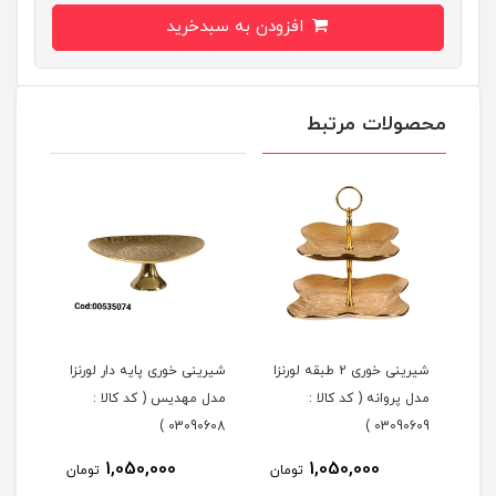
افزودن به سبدخرید
محصولات مرتبط
شیرینی خوری 2 طبقه لورنزا
شیرینی خوری پایه دار لورنزا
مدل پروانه ( کد کالا :
مدل مهدیس ( کد کالا :
مدل 
101 )
03090608 )
03090609 )
1,050,000
1,050,000
مان
تومان
تومان