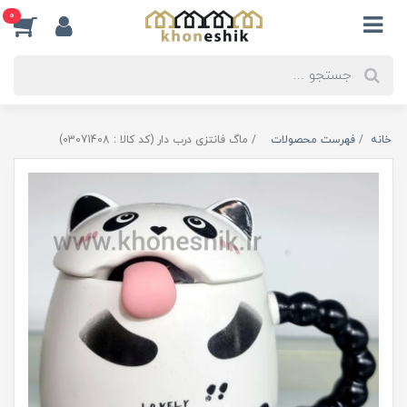
0
خانه
فهرست محصولات
ماگ فانتزی درب دار (کد کالا : 03071408)