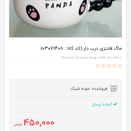
ماگ فانتزی درب دار (کد کالا : 03071408)
Doored fantasy mug code:03071408
فروشنده: خونه شیک
آماده ارسال
450,000
تومان