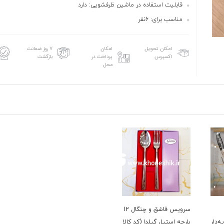
قابلیت استفاده در ماشین ظرفشویی: دارد
مناسب برای: 6نفر
امکان تحویل
امکان
۷ روز ضمانت
اکسپرس
پرداخت در
بازگشت
محل
سرویس قاشق و چنگال 12
‌دار
پارچه استیل گیلدا (کد کالا