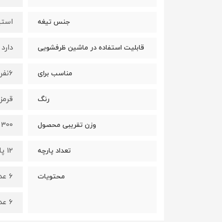
استی
جنس تیغه
دارد
قابلیت استفاده در ماشین ظرفشویی
6نفر
مناسب برای
قرمز
رنگ
300 گرم
وزن تقریبی محصول
12 پارچه
تعداد پارچه
6 عدد کارد میوه خوری
محتویات
6 عدد چنگال میوه خوری