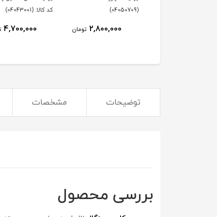
(04050709)
کد کالا: (04043001)
4,700,000
2,800,000
تومان
ت
توضیحات
مشخصات
بررسی محصول