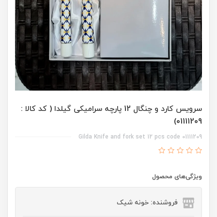
سرویس کارد و چنگال 12 پارچه سرامیکی گیلدا ( کد کالا :
01111209)
Gilda Knife and fork set 12 pcs code 01111209
ویژگی‌های محصول
فروشنده: خونه شیک