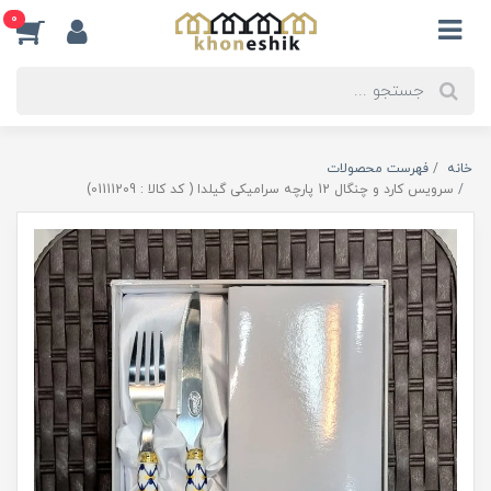
0
خانه
فهرست محصولات
سرویس کارد و چنگال 12 پارچه سرامیکی گیلدا ( کد کالا : 01111209)