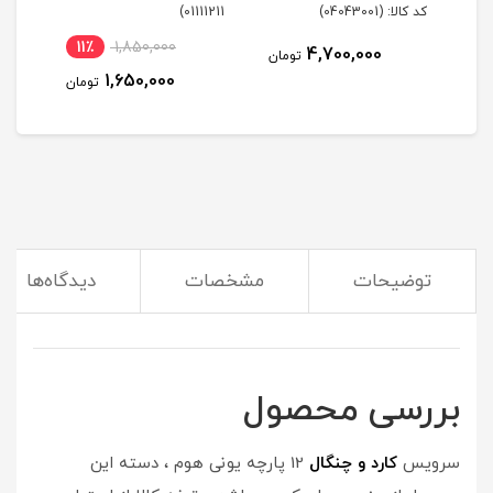
کد کالا: (04043001)
01111211)
11٪
1,850,000
4,700,000
مان
تومان
1,650,000
تومان
توضیحات
مشخصات
دیدگاه‌ها
(کارد و چنگال لازمه هر مهمانی)
بررسی محصول
سرویس
کارد و چنگال
12 پارچه یونی هوم ، دسته این