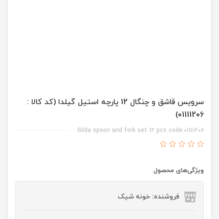
سرویس قاشق و چنگال 12 پارچه استیل گیلدا (کد کالا :
01111206)
Gilda spoon and fork set 12 pcs code:01111206
ویژگی‌های محصول
فروشنده: خونه شیک