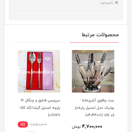
ناموجود
محصولات مرتبط
یک
ست چاقوی آشپزخانه
سرویس قاشق و چنگال 12
یونیک مدل استیل پایه‌دار
پارچه استیل گیلدا (کد کالا :
کد کالا: (04043001)
01111211)
11٪
1,850,000
4,700,000
مان
تومان