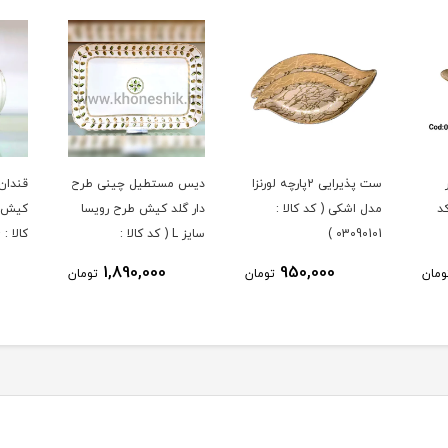
ست پذیرایی 2پارچه لورنزا
دیس مستطیل چینی طرح
قندان
د
مدل اشکی ( کد کالا :
دار گلد کیش طرح رویسا
کیش ط
03090101 )
سایز L ( کد کالا :
کالا : 03071434 )
03071451 )
1,890,000
950,000
ومان
تومان
تومان