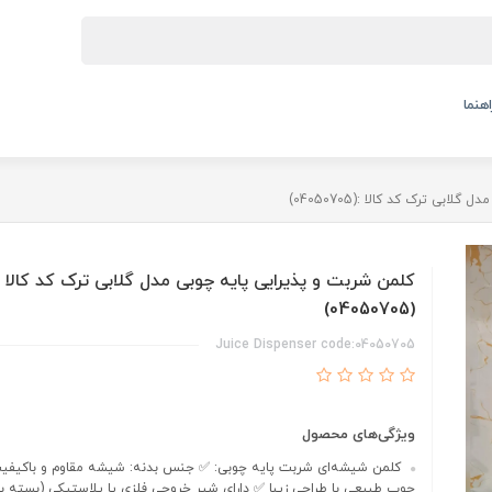
اهنما
بی ترک کد کالا :(04050705)
کلمن شربت و پذیرایی پایه چوبی مدل گلابی ترک کد کالا :
(04050705)
Juice Dispenser code:04050705
ویژگی‌های محصول
کلمن شیشه‌ای شربت پایه چوبی: ✅ جنس بدنه: شیشه مقاوم و باکیفیت
چوب طبیعی با طراحی زیبا ✅ دارای شیر خروجی فلزی یا پلاستیکی (بسته ب