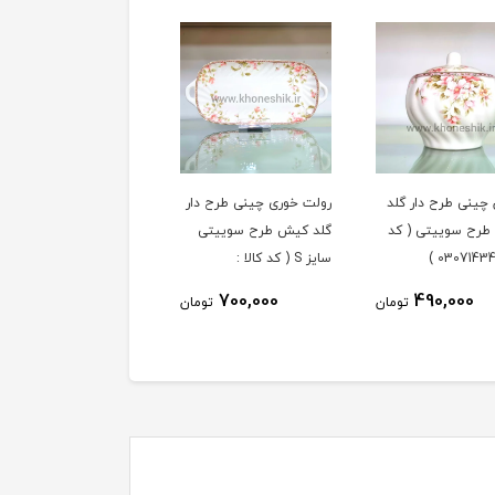
 چینی طرح دار گلد
رولت خوری چینی طرح دار
فنجان و نعلبکی 6 نفره
رح سوییتی ( کد
گلد کیش طرح سوییتی
چینی طرح دار گلد کیش
سایز S ( کد کالا :
طرح سوییتی ( کد کالا :
03071427 )
03071431 )
3,590,000
700,000
490,000
تومان
تومان
توم