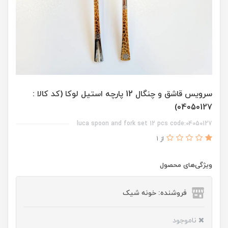
سرویس قاشق و چنگال 12 پارچه استیل لوکا (کد کالا :
04050127)
luca spoon and fork set 12 pcs code:04050127
از 1
ویژگی‌های محصول
فروشنده: خونه شیک
ناموجود