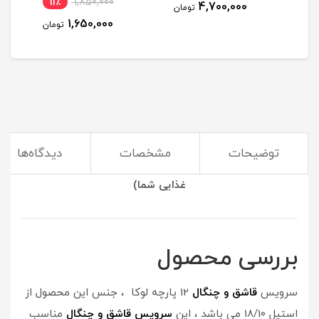
11٪
1,850,000
4,700,000
مان
تومان
1,650,000
تومان
توضیحات
مشخصات
دیدگاه‌ها
(سرویس قاشق و چنگال گیلدا مناسب برای صرف وعده های
غذایی شما)
بررسی محصول
سرویس
قاشق و چنگال
12 پارچه لوکا ، جنس این محصول از
استیل 18/10 می باشد ، این
سرویس قاشق و چنگال
مناسب