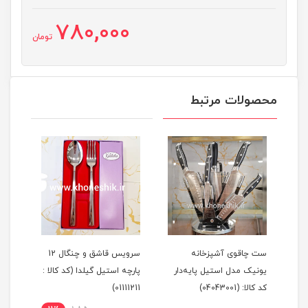
780,000
تومان
محصولات مرتبط
یک
ست چاقوی آشپزخانه
سرویس قاشق و چنگال 12
یونیک مدل استیل پایه‌دار
پارچه استیل گیلدا (کد کالا :
کد کالا: (04043001)
01111211)