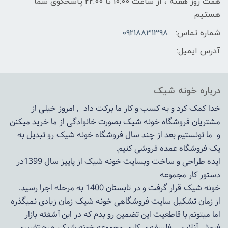
هفت روز هفته ، از ساعت 10:00 تا 22:00 پاسخگوی شما
هستیم
شماره تماس:
09218831398
آدرس ایمیل:
درباره خونه شیک
خدا کمک کرد و به کسب و کار ما برکت داد , امروز خیلی از
مشتریان فروشگاه خونه شیک بصورت خانوادگی از ما خرید میکنن
و ما تونستیم بعد از چند سال فروشگاه
خونه شیک
رو تبدیل به
یک فروشگاه عمده فروشی کنیم.
ایده طراحی و ساخت وبسایت خونه شیک از پاییز سال 1399در
دستور کار مجموعه
خونه شیک قرار گرفت و در تابستان 1400 به مرحله اجرا رسید.
از زمان تشکیل سایت فروشگاهی
خونه شیک
زمان زیادی نمیگذره
اما میتونم با قاطعیت این تضمین رو بدم که در این آشفته بازار
فروش آنلاین , فلسفه ی کاری مجموعه
خونه شیک
هیچ تغییری