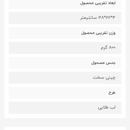
ابعاد تقریبی محصول
4*22*38 سانتیمتر
وزن تقریبی محصول
800 گرم
جنس مصحول
چینی سخت
طرح
لب طلایی