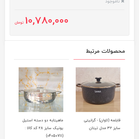
ناموجود
10,780,000
تومان
محصولات مرتبط
ز
قابلمه (لاوان) - گرانیتی
ماهیتابه دو دسته استیل
تابه
سایز 32 مدل تیتان
یونیک سایز 28 کد کالا :
گرانیتی 
(04050711)