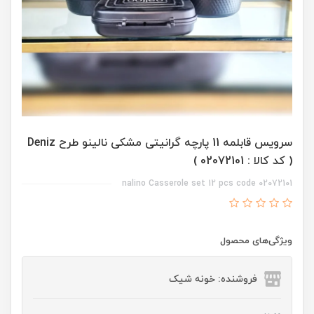
سرویس قابلمه 11 پارچه گرانیتی مشکی نالینو طرح Deniz
( کد کالا : 02072101 )
nalino Casserole set 12 pcs code 02072101
ویژگی‌های محصول
فروشنده: خونه شیک