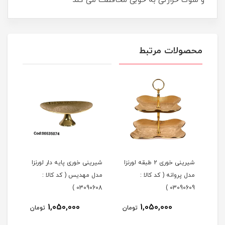
و شوک حرارتی به خوبی محافظت می کند
محصولات مرتبط
شیرینی خوری 2 طبقه لورنزا
شیرینی خوری پایه دار لورنزا
مدل پروانه ( کد کالا :
مدل مهدیس ( کد کالا :
مدل 
101 )
03090608 )
03090609 )
1,050,000
1,050,000
مان
تومان
تومان