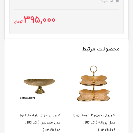
ناموجود
395,000
تومان
محصولات مرتبط
شیرینی خوری 2 طبقه لورنزا
شیرینی خوری پایه دار لورنزا
مدل پروانه ( کد کالا :
مدل مهدیس ( کد کالا :
مدل 
101 )
03090608 )
03090609 )