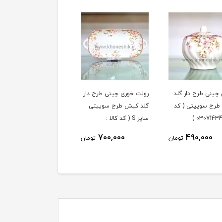
خوری چینی طرح دار
فنجان و نعلبکی 6 نفره
کیش طرح سوییتی
چینی طرح دار گلد کیش
سایز S ( کد کالا :
طرح سوییتی ( کد کالا :
03071427 )
0307
3,590,000
700,000
تومان
تومان