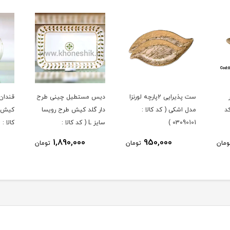
چه لورنزا
دیس مستطیل چینی طرح
قندان چینی طرح دار گلد
رولت 
دار گلد کیش طرح رویسا
کیش طرح سوییتی ( کد
گلد 
سایز L ( کد کالا :
کالا : 03071434 )
1431 )
03071451 )
490,000
1,890,000
ومان
تومان
تومان