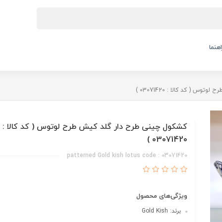
اهنما
 ( کد کالا : 03071420 )
کشکول چینی طرح دار گلد کیش طرح لوتوس ( کد کالا :
03071420 )
patterned Gold kish lotus code : 03071420
ویژگی‌های محصول
برند: Gold Kish