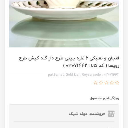
فنجان و نعلبکی 6 نفره چینی طرح دار گلد کیش طرح
رویسا ( کد کالا : 03071442 )
patterned Gold kish Roysa code : 03071442
ویژگی‌های محصول
فروشنده: خونه شیک