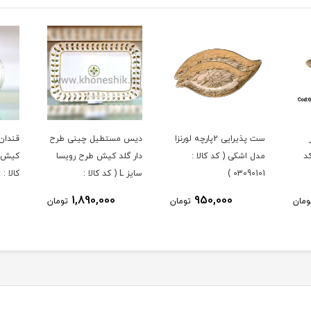
ست پذیرایی 2پارچه لورنزا
دیس مستطیل چینی طرح
قندان 
د
مدل اشکی ( کد کالا :
دار گلد کیش طرح رویسا
کیش ط
03090101 )
سایز L ( کد کالا :
کالا : 03071434 )
03071451 )
1,890,000
950,000
مان
تومان
تومان