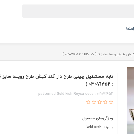
اهنما
ایز S ( کد کالا : 03071452 )
: 03071452 )
patterned Gold kish Roysa code : 03071452
ویژگی‌های محصول
برند: Gold Kish