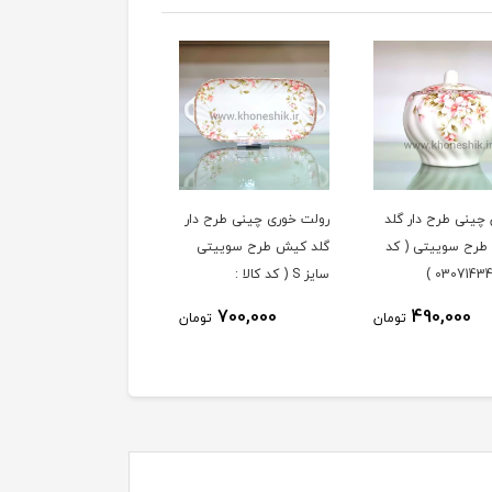
چینی طرح دار گلد
رولت خوری چینی طرح دار
فنجان و نعلبکی 6 نفره
رح سوییتی ( کد
گلد کیش طرح سوییتی
چینی طرح دار گلد کیش
سایز S ( کد کالا :
طرح سوییتی ( کد کالا :
03071427 )
03071431 )
3,590,000
700,000
490,000
تومان
تومان
توما