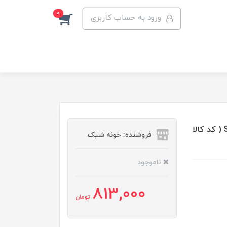
0
ورود به حساب کاربری
تابه مستطیل چینی طرح دار گلد کیش طرح رویسا سایز S ( کد کالا
فروشنده: خونه شیک
ناموجود
813,000
تومان