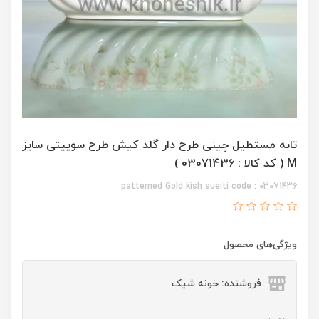
تابه مستطیل چینی طرح دار گلد کیش طرح سوییتی سایز
M ( کد کالا : 03071436 )
patterned Gold kish sueiti code : 03071436
ویژگی‌های محصول
فروشنده: خونه شیک