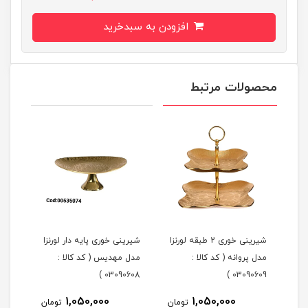
افزودن به سبدخرید
محصولات مرتبط
شیرینی خوری 2 طبقه لورنزا
شیرینی خوری پایه دار لورنزا
مدل پروانه ( کد کالا :
مدل مهدیس ( کد کالا :
مدل 
101 )
03090608 )
03090609 )
1,050,000
1,050,000
مان
تومان
تومان