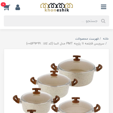
0
خانه
فهرست محصولات
سرویس قابلمه 11 پارچه PMT مدل السا (کد کالا : 00549399)