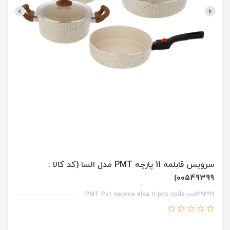
سرویس قابلمه 11 پارچه PMT مدل السا (کد کالا :
00549399)
PMT Pot service elsa 11 pcs code 00549399