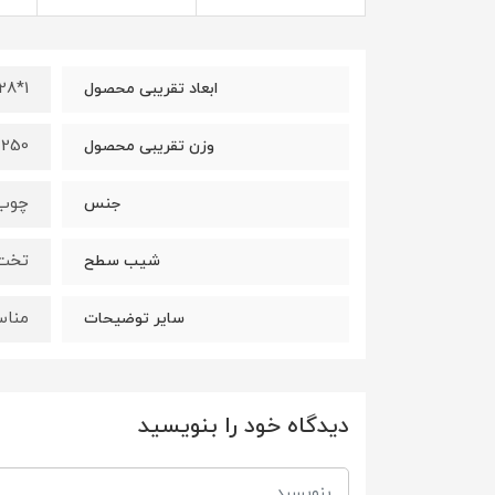
1*28*28 سانتیمتر
ابعاد تقریبی محصول
250 گرم
وزن تقریبی محصول
چوب 
جنس
تخت
شیب سطح
مناس
سایر توضیحات
دیدگاه خود را بنویسید