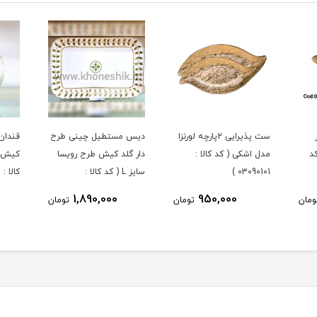
ست پذیرایی 2پارچه لورنزا
دیس مستطیل چینی طرح
قندان
د
مدل اشکی ( کد کالا :
دار گلد کیش طرح رویسا
کیش ط
03090101 )
سایز L ( کد کالا :
کالا : 03071434 )
03071451 )
1,890,000
950,000
ومان
تومان
تومان