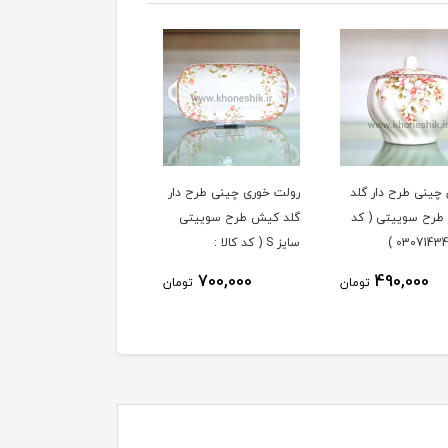
 چینی طرح دار گلد
رولت خوری چینی طرح دار
فنجان و نعلبکی 6 نفره
رح سوییتی ( کد
گلد کیش طرح سوییتی
چینی طرح دار گلد کیش
سایز S ( کد کالا :
طرح سوییتی ( کد کالا :
03071427 )
03071431 )
3,590,000
700,000
490,000
تومان
تومان
توم