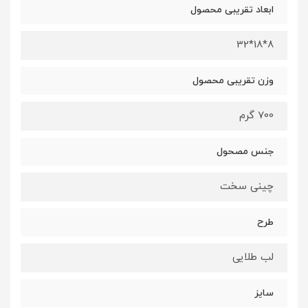
ابعاد تقریبی محصول
8*18*32
وزن تقریبی محصول
700 گرم
جنس مصحول
چینی سخت
طرح
لب طلایی
سایز