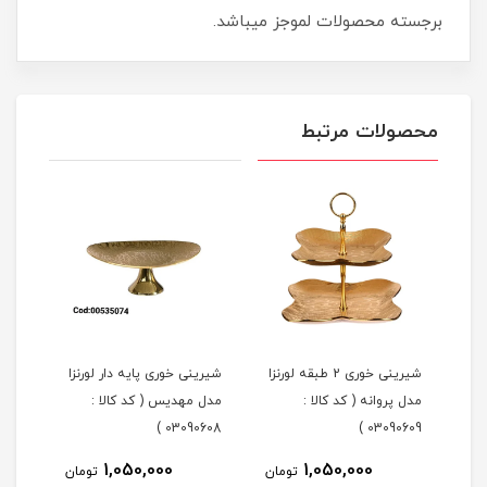
برجسته محصولات لموجز میباشد.
محصولات مرتبط
شیرینی خوری 2 طبقه لورنزا
شیرینی خوری پایه دار لورنزا
مدل پروانه ( کد کالا :
مدل مهدیس ( کد کالا :
مدل 
101 )
03090608 )
03090609 )
1,050,000
1,050,000
مان
تومان
تومان