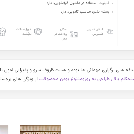
قابلیت استفاده در ماشین ظرفشویی: دارد
بسته بندی مناسب کادویی: دارد
امکان تحویل
امکان
۷ روز ضمانت
اکسپرس
پرداخت در
بازگشت
محل
غدغه های برگزاری مهمانی ها بوده و هست.ظروف سرو و پذیرایی لمون با
تحکام بالا ,
طراحی به روز
و
متنوع بودن محصو
لات
از ویژگی های برجست