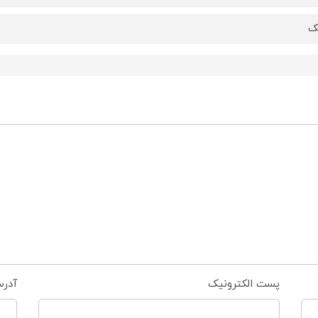
ک
پست الکترونیک
آدر