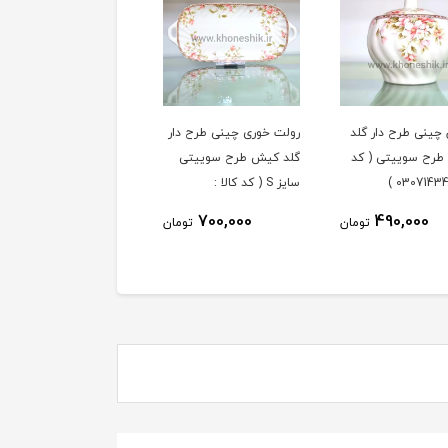
 چینی طرح دار گلد
رولت خوری چینی طرح دار
فنجان و نعلبکی 6 نفره
رح سوییتی ( کد
گلد کیش طرح سوییتی
چینی طرح دار گلد کیش
سایز S ( کد کالا :
طرح سوییتی ( کد کالا :
03071427 )
03071431 )
3,590,000
700,000
490,000
تومان
تومان
توم