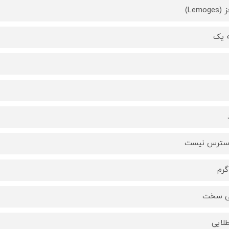
Lemog)
 یک
دسترس نیست
ی سخت
لایی