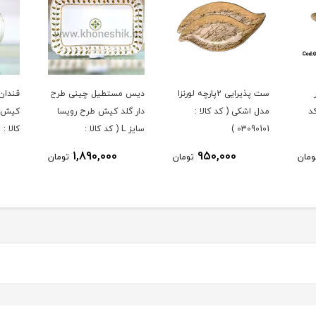
ست پذیرایی 2پارچه لورنزا
دیس مستطیل چینی طرح
قندان
د
مدل اشکی ( کد کالا :
دار گلد کیش طرح رویسا
کیش ط
03090101 )
سایز L ( کد کالا :
کالا : 03071434 )
03071451 )
1,890,000
950,000
ومان
تومان
تومان