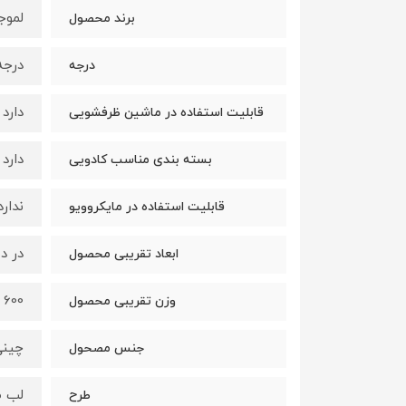
لموجز (es
برند محصول
درجه
درجه
دارد
قابلیت استفاده در ماشین ظرفشویی
دارد
بسته بندی مناسب کادویی
ندارد
قابلیت استفاده در مایکروویو
در 
ابعاد تقریبی محصول
600 گرم
وزن تقریبی محصول
چین
جنس مصحول
لب ط
طرح