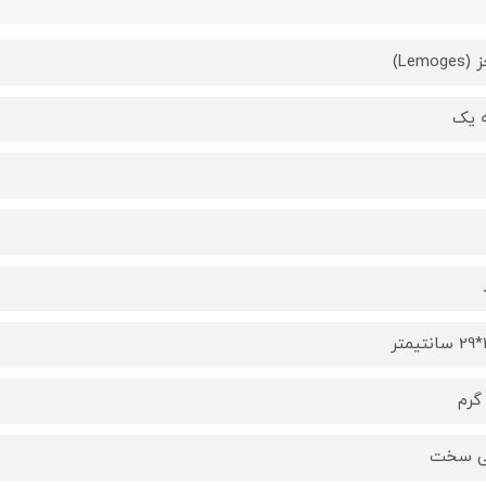
Lemog)
 یک
ی سخت