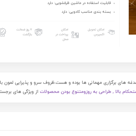
قابلیت استفاده در ماشین ظرفشویی: دارد
بسته بندی مناسب کادویی: دارد
امکان تحویل
امکان
۷ روز ضمانت
اکسپرس
پرداخت در
بازگشت
محل
غدغه های برگزاری مهمانی ها بوده و هست.ظروف سرو و پذیرایی لمون با
تحکام بالا ,
طراحی به روز
و
متنوع بودن محصو
لات
از ویژگی های برجست