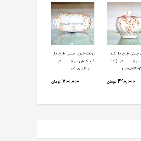
 چینی طرح دار گلد
رولت خوری چینی طرح دار
فنجان و نعلبکی 6 نفره
رح سوییتی ( کد
گلد کیش طرح سوییتی
چینی طرح دار گلد کیش
سایز S ( کد کالا :
طرح سوییتی ( کد کالا :
03071427 )
03071431 )
3,590,000
700,000
490,000
تومان
تومان
توم