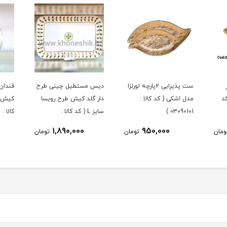
ست پذیرایی 2پارچه لورنزا
دیس مستطیل چینی طرح
قندان
د
مدل اشکی ( کد کالا :
دار گلد کیش طرح رویسا
کیش ط
03090101 )
سایز L ( کد کالا :
کالا : 03071434 )
03071451 )
1,890,000
950,000
ومان
تومان
تومان