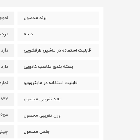
لموجز (es
برند محصول
درجه
درجه
دارد
قابلیت استفاده در ماشین ظرفشویی
دارد
بسته بندی مناسب کادویی
ندارد
قابلیت استفاده در مایکروویو
7*18*29 سانتیمتر
ابعاد تقریبی محصول
650 گرم
وزن تقریبی محصول
چین
جنس مصحول