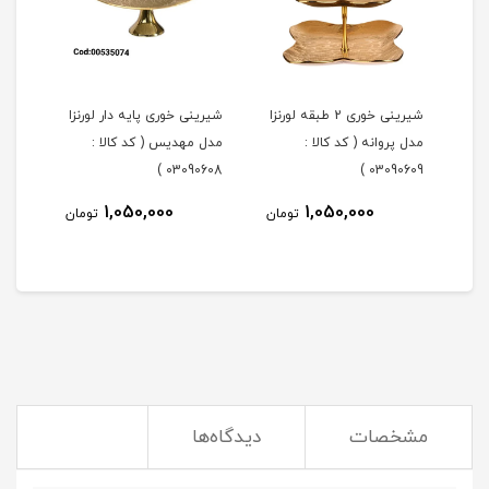
شیرینی خوری 2 طبقه لورنزا
شیرینی خوری پایه دار لورنزا
مدل پروانه ( کد کالا :
مدل مهدیس ( کد کالا :
مدل 
101 )
03090608 )
03090609 )
1,050,000
1,050,000
مان
تومان
تومان
مشخصات
دیدگاه‌ها