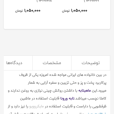
101 )
03090608 )
03090609 )
1,050,000
1,050,000
مان
تومان
تومان
توضیحات
مشخصات
دیدگاه‌ها
ماهیتابه های جنس چینی که در چند سال گذشته با اقبال خوبی
در بین خانواده های ایرانی مواجه شده امروزه یکی از ظروف
پرکاربرد پخت و پز و حتی تزیین و سفره آرایی به شمار
میرود.این
ماهیتابه
با داشتن روکش چینی نیازی به روغن ندارند و
کاملا نچسب میباشد.
تابه ورونا
قابلیت استفاده در ماشین
ظرفشویی را داراست و قابلیت استفاده در
مایکروویو
را نیز دارد و از