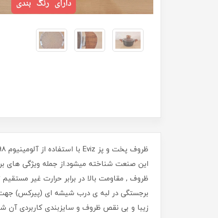
​​​​ظروف پخت و پز Eviz با استفاده از آلومینیوم 98 درصد و مهمتر از آن
برجستگی در لبه ی درب شیشه ای (پیرکس) جهت خ
زیبا و بی نقص ظروف و سایزبندی کاربردی آن شار