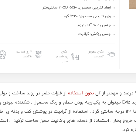
ابعاد تقریبی محصول: 30x18.5x10 سانتی‌متر
وزن تقریبی محصول: 1320 گرم
جنس بدنه: آلمینیوم
جنس روکش: گرانیت
امکان تحویل
امکان
۷ روز ضمانت
اکسپرس
پرداخت در
بازگشت
محل
بدون استفاده
از فلزات مضر در روند ساخت و تولی
این صنعت شناخته میشود.از جمله ویژگی های برند Eviz میتوان به یکپارچه بودن سطح و رنگ مح
ظروف , مقاومت بالا در برابر حرارت غیر مستقیم تا 120 درجه سانتی گراد , استفاده از گرانیت د
روج بخار , استفاده از دسته های باکالیت نسوز ساخت ترکیه , استفا
ه کرد.