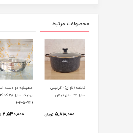
محصولات مرتبط
مه تیارا - گرانیتی سایز
قابلمه (لاوان) - گرانیتی
ماهیتابه دو دسته اس
سایز 32 مدل تیتان
یونیک سایز 28 کد
(04050711)
4,530,000
5,810,000
2,200,000
تومان
تومان
ت