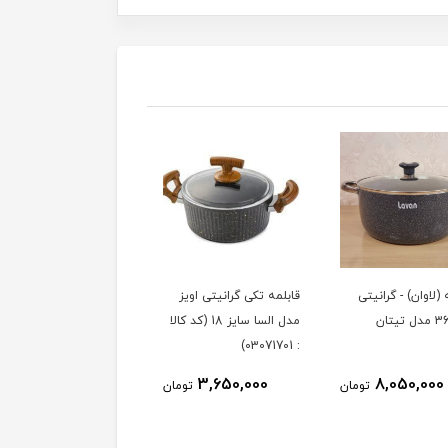
 (لاوان) - گرانیتی
قابلمه تکی گرانیتی اویز
تابه تک دسته (لاوان) -
مدل السا سایز 18 (کد کالا
گرانیتی سایز 28 مدل
: 03071701)
تیتان
2,690,000
3,650,000
8,050,000
تومان
تومان
توم