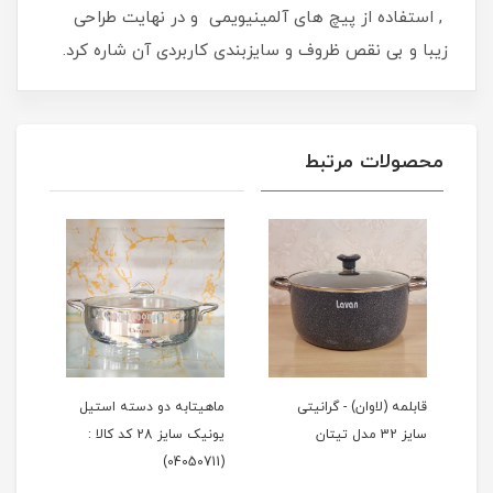
, استفاده از پیچ های آلمینیویمی و در نهایت طراحی
زیبا و بی نقص ظروف و سایزبندی کاربردی آن شاره کرد.
محصولات مرتبط
ز
قابلمه (لاوان) - گرانیتی
ماهیتابه دو دسته استیل
تابه
سایز 32 مدل تیتان
یونیک سایز 28 کد کالا :
گرانیتی 
(04050711)