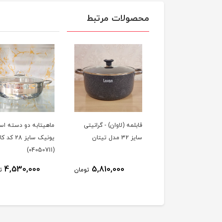
محصولات مرتبط
مه تیارا - گرانیتی سایز
قابلمه (لاوان) - گرانیتی
ماهیتابه دو دسته اس
سایز 32 مدل تیتان
یونیک سایز 28 کد
(04050711)
4,530,000
5,810,000
2,200,000
تومان
تومان
ت