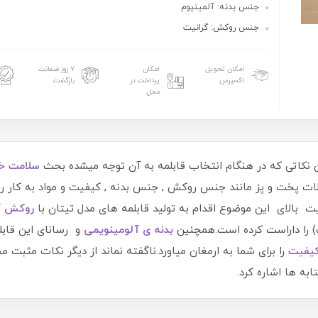
جنس بدنه: آلمینیوم
جنس روکش: گرانیت
امکان تحویل
امکان
۷ روز ضمانت
اکسپرس
پرداخت در
بازگشت
محل
ن نکاتی که در هنگام انتخاب قابلمه به آن توجه میشده بحث
سلامت خا
ات پخت و پز مانند جنس روکش , جنس بدنه , کیفیت و مواد به کار رفت
ت بالای این موضوع اقدام به تولید قابلمه های مدل تیتان با
روکش گ
) را داراست کرده است.همچنین
بدنه ی آلومینویمی
و رسانای این قابل
کیفیت
را برای شما به ارمغان میاورد.ناگفته نماند از دیگر نکات مثبت
ابه ها اشاره کرد.