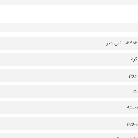
نیوم
یت
دسته
ینویم