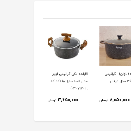
 (لاوان) - گرانیتی
قابلمه تکی گرانیتی اویز
تابه تک دسته (لاوان) -
مدل السا سایز 18 (کد کالا
گرانیتی سایز 28 مدل
: 03071701)
تیتان
2,690,000
3,650,000
8,050,000
تومان
تومان
توم