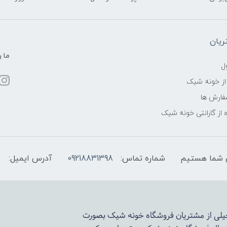
یان
ما ر
ل
از خونه شیک
فارش ها
 از گارانتی خونه شیک
شماره تماس:
09218831398
آدرس ایمیل:
 خیلی از مشتریان فروشگاه خونه شیک بصورت