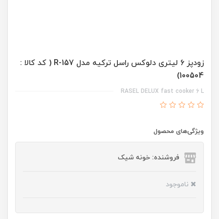
زودپز 6 لیتری دلوکس راسل ترکیه مدل R-157 ( کد کالا :
100504)
RASEL DELUX fast cooker 6 L
ویژگی‌های محصول
فروشنده: خونه شیک
ناموجود