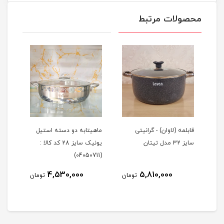
محصولات مرتبط
ز
قابلمه (لاوان) - گرانیتی
ماهیتابه دو دسته استیل
تابه
سایز 32 مدل تیتان
یونیک سایز 28 کد کالا :
گرانیتی 
(04050711)
4,530,000
5,810,000
مان
تومان
تومان