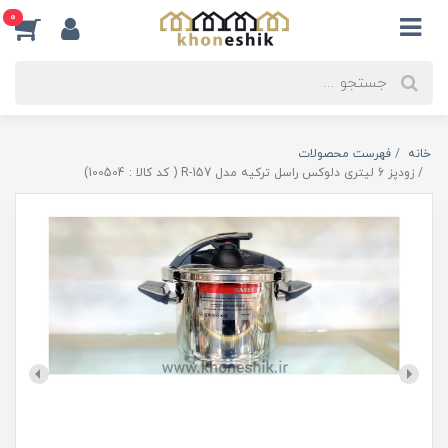
0
خانه
فهرست محصولات
زودپز 6 لیتری دلوکس راسل ترکیه مدل R-157 ( کد کالا : 100504)