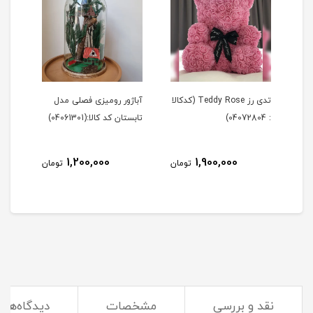
Tedd (کدکالا
تدی رز Teddy Rose (کدکالا
آباژور رومیزی فصلی مدل
آباژ
: 04072804)
تابستان کد کالا:(04061301)
زمستان 
1,200,000
1,900,000
مان
تومان
تومان
نقد و بررسی
مشخصات
دیدگاه‌ها