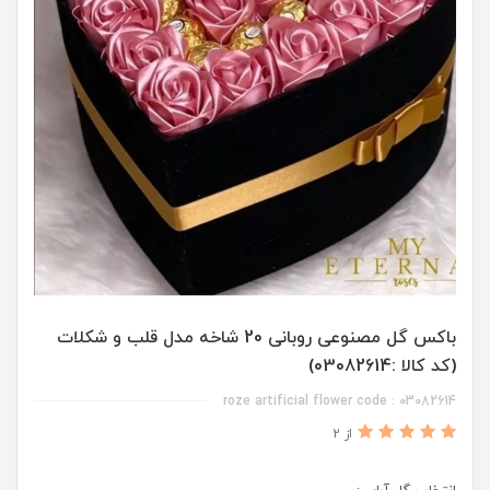
باکس گل مصنوعی روبانی 20 شاخه مدل قلب و شکلات
(کد کالا :03082614)
roze artificial flower code : 03082614
از 2